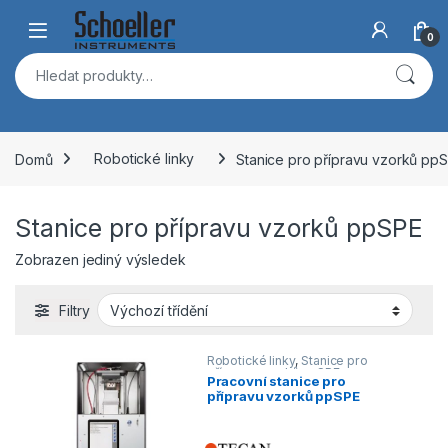
Skip to navigation
Skip to content
Open
0
Hledat:
Domů
Robotické linky
Stanice pro přípravu vzorků pp
Stanice pro přípravu vzorků ppSPE
Zobrazen jediný výsledek
Filtry
Robotické linky
,
Stanice pro
přípravu vzorků ppSPE
Pracovní stanice pro
přípravu vzorků ppSPE
princip