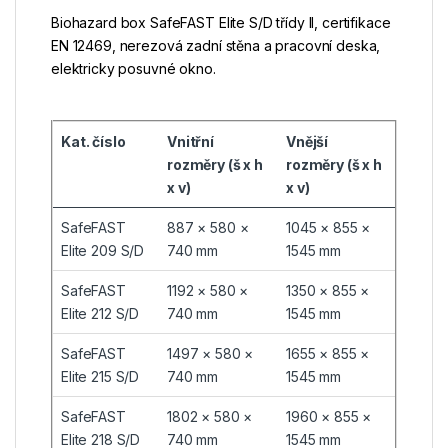
Biohazard box SafeFAST Elite S/D třídy II, certifikace
EN 12469, nerezová zadní stěna a pracovní deska,
elektricky posuvné okno.
Kat. číslo
Vnitřní
Vnější
rozměry (š x h
rozměry (š x h
x v)
x v)
SafeFAST
887 × 580 ×
1045 × 855 ×
Elite 209 S/D
740 mm
1545 mm
SafeFAST
1192 × 580 ×
1350 × 855 ×
Elite 212 S/D
740 mm
1545 mm
SafeFAST
1497 × 580 ×
1655 × 855 ×
Elite 215 S/D
740 mm
1545 mm
SafeFAST
1802 × 580 ×
1960 × 855 ×
Elite 218 S/D
740 mm
1545 mm