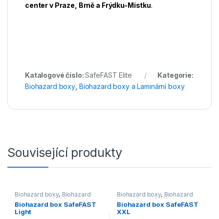
center v Praze, Brně a Frýdku-Místku
.
Katalogové číslo:
SafeFAST Elite
Kategorie:
Biohazard boxy
,
Biohazard boxy a Laminární boxy
Související produkty
Biohazard boxy
,
Biohazard
Biohazard boxy
,
Biohazard
boxy a Laminární boxy
boxy a Laminární boxy
Biohazard box SafeFAST
Biohazard box SafeFAST
Light
XXL