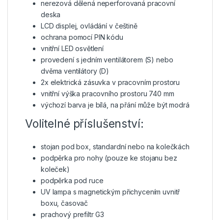
nerezová dělená neperforovaná pracovní
deska
LCD displej, ovládání v češtině
ochrana pomocí PIN kódu
vnitřní LED osvětlení
provedení s jedním ventilátorem (S) nebo
dvěma ventilátory (D)
2x elektrická zásuvka v pracovním prostoru
vnitřní výška pracovního prostoru 740 mm
výchozí barva je bílá, na přání může být modrá
Volitelné příslušenství:
stojan pod box, standardní nebo na kolečkách
podpěrka pro nohy (pouze ke stojanu bez
koleček)
podpěrka pod ruce
UV lampa s magnetickým přichycením uvnitř
boxu, časovač
prachový prefiltr G3