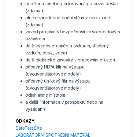
nedělená a/nebo perforovaná pracovní deska
(zdarma)
plné neprosklené boční stěny z nerez oceli
(zdarma)
vývod pro plyn s bezpečnostním solenoidovým
uzávěrem
další vývody pro média (vakuum, stlačený
vzduch, dusík, voda)
další elektrické zásuvky v pracovním prostoru
přídavný HEPA filtr na výstupu
(dvouventilátorové modely)
přídavný uhlíkový filtr na výstupu
(dvouventilátorové modely)
odtah mimo místnost
a další (informace v prospektu nebo na
vyžádání)
ODKAZY:
SafeFast Elite
LABORATORNÍ SPOTŘEBNÍ MATERIÁL