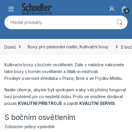
Skip to navigation
Skip to content
Open
0
Hledat:
Domů
Boxy pro pěstování rostlin, Kultivační boxy
S boč
Kultivační boxy s bočním osvětlením. Dále v nabídce naleznete
také boxy s horním osvětlením a Walk-in místnosti.
Prodejní a servisní střediska v Praze, Brně a ve Frýdku-Místku.
Naším cílem je, abyste byli spokojeni a aby váš přístroj fungoval
bez problémů po co nejdelší dobu. Proto se snažíme dodávat
pouze
KVALITNÍ PŘÍSTROJE
a zajistit
KVALITNÍ SERVIS
.
S bočním osvětlením
Zobrazen jediný výsledek