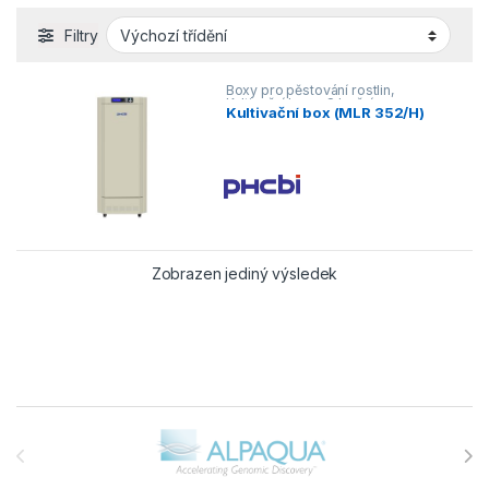
Filtry
Boxy pro pěstování rostlin,
Kultivační boxy
,
S bočním
Kultivační box (MLR 352/H)
osvětlením
Zobrazen jediný výsledek
Brands Carousel