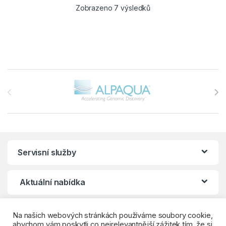
Zobrazeno 7 výsledků
Brands Carousel
Servisní služby
Aktuální nabídka
Klientské centrum
Na našich webových stránkách používáme soubory cookie,
abychom vám poskytli co nejrelevantnější zážitek tím, že si