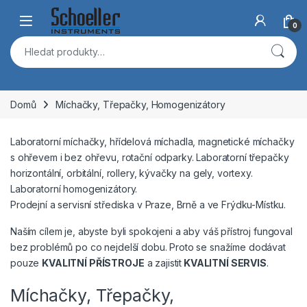
Skip to navigation
Skip to content
Open
0
Hledat:
Domů
Míchačky, Třepačky, Homogenizátory
Laboratorní míchačky, hřídelová míchadla, magnetické míchačky
s ohřevem i bez ohřevu, rotační odparky. Laboratorní třepačky
horizontální, orbitální, rollery, kývačky na gely, vortexy.
Laboratorní homogenizátory.
Prodejní a servisní střediska v Praze, Brně a ve Frýdku-Místku.
Naším cílem je, abyste byli spokojeni a aby váš přístroj fungoval
bez problémů po co nejdelší dobu. Proto se snažíme dodávat
pouze
KVALITNÍ PŘÍSTROJE
a zajistit
KVALITNÍ SERVIS
.
Míchačky, Třepačky,