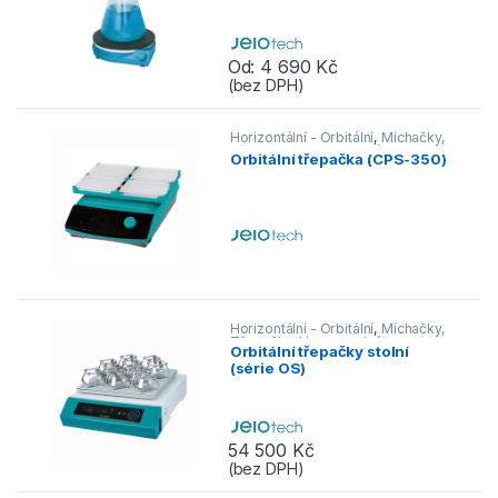
Od:
4 690
Kč
(bez DPH)
Tento produkt má více variant. Možnos
Horizontální - Orbitální
,
Míchačky,
Třepačky, Homogenizátory
,
Orbitální třepačka (CPS-350)
Třepačky
Horizontální - Orbitální
,
Míchačky,
Třepačky, Homogenizátory
,
Orbitální třepačky stolní
Třepačky
(série OS)
54 500
Kč
(bez DPH)
Tento produkt má více variant. Možnos