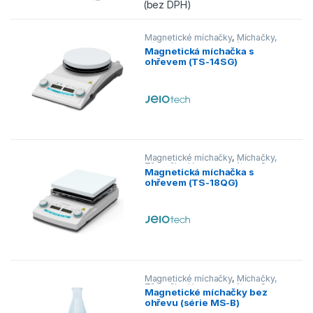
(bez DPH)
Tento produkt má více variant. Možnos
Magnetické míchačky
,
Míchačky,
Třepačky, Homogenizátory
,
S
Magnetická míchačka s
ohřevem
ohřevem (TS-14SG)
Magnetické míchačky
,
Míchačky,
Třepačky, Homogenizátory
,
S
Magnetická míchačka s
ohřevem
ohřevem (TS-18QG)
Magnetické míchačky
,
Míchačky,
Třepačky, Homogenizátory
,
S
Magnetické míchačky bez
ohřevem
ohřevu (série MS-B)