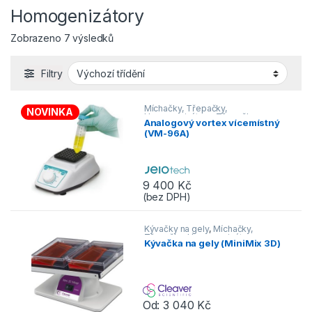
Homogenizátory
Zobrazeno 7 výsledků
Filtry
Míchačky, Třepačky,
NOVINKA
Homogenizátory
,
Třepačky
,
Analogový vortex vícemístný
Vortexy
(VM-96A)
9 400
Kč
(bez DPH)
Kývačky na gely
,
Míchačky,
Třepačky, Homogenizátory
,
Kývačka na gely (MiniMix 3D)
Třepačky
Od:
3 040
Kč