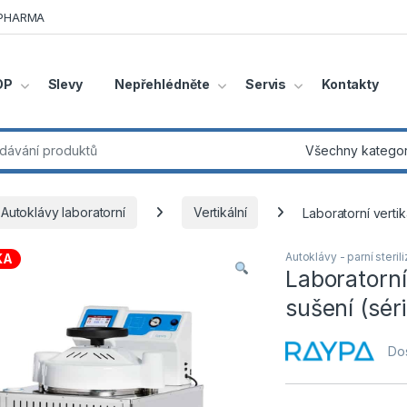
R PHARMA
OP
Slevy
Nepřehlédněte
Servis
Kontakty
Autoklávy laboratorní
Vertikální
Laboratorní verti
Autoklávy - parní sterili
KA
Laboratorní
sušení (sér
Do