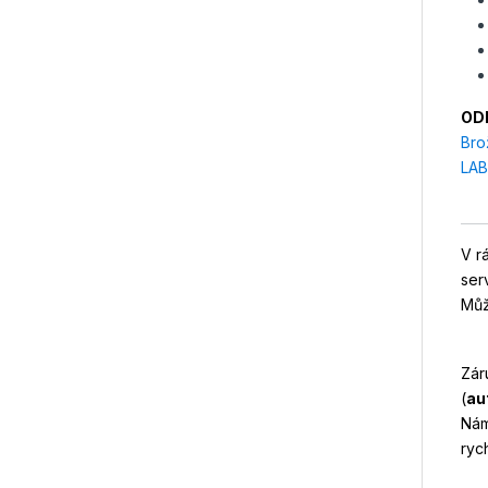
OD
Bro
LAB
V r
ser
Můž
Zár
(
au
Nám
ryc