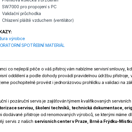
SW7000 pro propojení s PC
Validační průchodka
Chlazení pláště vzduchem (ventilátor)
KAZY:
žura výrobce
ORATORNÍ SPOTŘEBNÍ MATERIÁL
ámci co nejlepší péče o váš přístroj vám nabízíme servisní smlouvy, k
visní oddělení a podle dohody provádí pravidelnou údržbu přístroje, va
eme pochopitelně provést i jednorázovou prohlídku a validaci na zá
uční i pozáruční servis je zajišťován týmem kvalifikovaných servisníc
torizace servisu, školení techniků, technická dokumentace, origi
i dodávané přístroje od renomovaných výrobců, se kterými máme dlouh
hlý servis z našich
servisních center v Praze, Brně a Frýdku-Místk