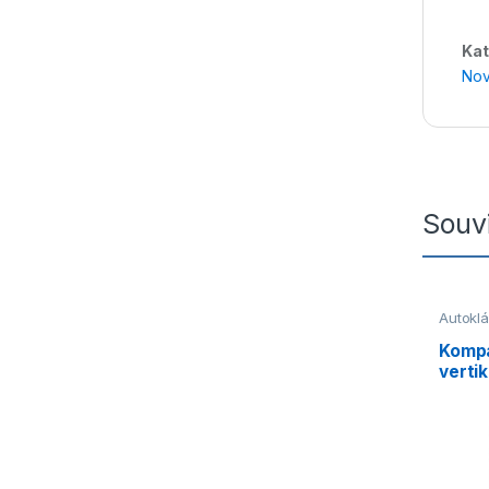
Kat
Nov
Souvi
Autoklá
Autoklá
Vertikál
Kompa
vertik
(MLS-