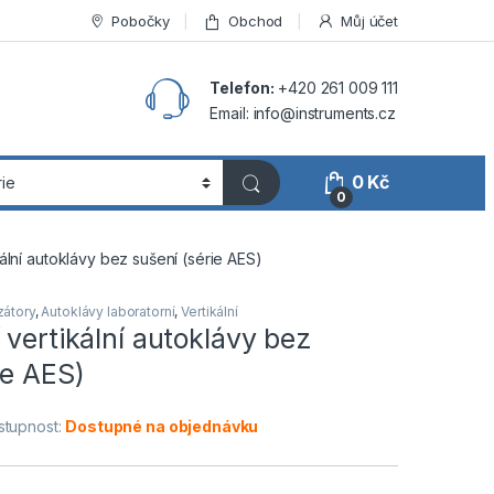
Pobočky
Obchod
Můj účet
Telefon:
+420 261 009 111
Email: info@instruments.cz
0
Kč
0
kální autoklávy bez sušení (série AES)
zátory
,
Autoklávy laboratorní
,
Vertikální
 vertikální autoklávy bez
ie AES)
stupnost:
Dostupné na objednávku