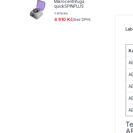
Mikrocentrifuga
quickSPINPLUS
7 970
Kč
4 910
Kč
(bez DPH)
Lab
Ka
A
A
A
AE
A
Te
A