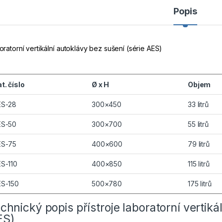
Popis
oratorní vertikální autoklávy bez sušení (série AES)
t. číslo
Ø x H
Objem
ES-28
300×450
33 litrů
ES-50
300×700
55 litrů
ES-75
400×600
79 litrů
S-110
400×850
115 litrů
ES-150
500×780
175 litrů
chnický popis přístroje laboratorní vertiká
ES)