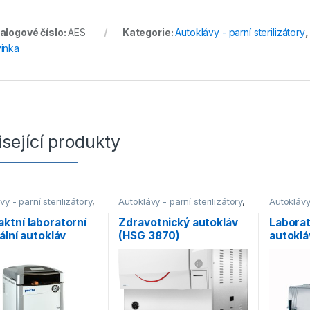
alogové číslo:
AES
Kategorie:
Autoklávy - parní sterilizátory
inka
sející produkty
vy - parní sterilizátory
,
Autoklávy - parní sterilizátory
,
Autoklávy 
vy laboratorní
,
Autoklávy zdravotnické
Autoklávy
ní
Horizontá
ktní laboratorní
Zdravotnický autokláv
Laborat
ální autokláv
(HSG 3870)
autoklá
830L)