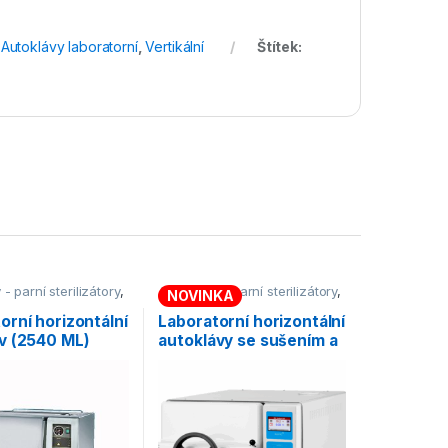
,
Autoklávy laboratorní
,
Vertikální
Štítek:
- parní sterilizátory
,
Autoklávy - parní sterilizátory
,
NOVINKA
 laboratorní
,
Autoklávy laboratorní
,
lní
Horizontální
orní horizontální
Laboratorní horizontální
v (2540 ML)
autoklávy se sušením a
frakciovaným
prevakuem (série AHS-
B)