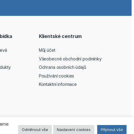
bídka
Klientské centrum
levě
Můj účet
Všeobecné obchodní podmínky
odukty
Ochrana osobních údajů
Používání cookies
Kontaktní informace
ujeme
Odmítnout vše
Nastavení cookies
Přijmout vše