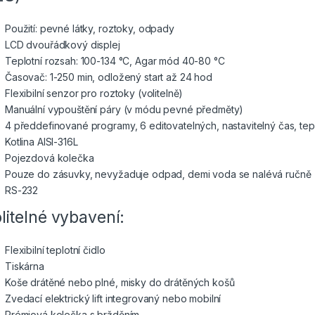
Použití: pevné látky, roztoky, odpady
LCD dvouřádkový displej
Teplotní rozsah: 100-134 °C, Agar mód 40-80 °C
Časovač: 1-250 min, odložený start až 24 hod
Flexibilní senzor pro roztoky (volitelně)
Manuální vypouštění páry (v módu pevné předměty)
4 předdefinované programy, 6 editovatelných, nastavitelný čas, tepl
Kotlina AISI-316L
Pojezdová kolečka
Pouze do zásuvky, nevyžaduje odpad, demi voda se nalévá ručně
RS-232
litelné vybavení:
Flexibilní teplotní čidlo
Tiskárna
Koše drátěné nebo plné, misky do drátěných košů
Zvedací elektrický lift integrovaný nebo mobilní
Prémiová kolečka s bržděním