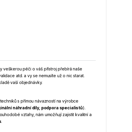
dy veškerou péči o váš přístroj přebírá naše
lidace atd. a vy se nemusíte už o nic starat.
kladě vaší objednávky.
h techniků s přímou návazností na výrobce
nální náhradní díly, podpora specialistů
).
odobé vztahy, nám umožňují zajistit kvalitní a
u
.