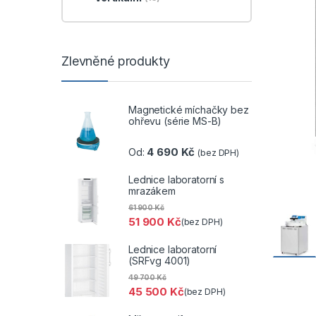
Zlevněné produkty
Magnetické míchačky bez
ohřevu (série MS-B)
4 690
Kč
Od:
(bez DPH)
Lednice laboratorní s
mrazákem
61 900
Kč
51 900
Kč
(bez DPH)
Lednice laboratorní
(SRFvg 4001)
49 700
Kč
45 500
Kč
(bez DPH)