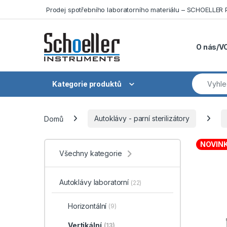
Skip to navigation
Skip to content
Prodej spotřebního laboratorního materiálu – SCHOELLE
O nás/V
Hledat:
Kategorie produktů
Domů
Autoklávy - parní sterilizátory
NOVIN
Všechny kategorie
Autoklávy laboratorní
(22)
Horizontální
(9)
Vertikální
(13)