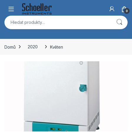
Skip to navigation
Skip to content
Open
0
Hledat:
Domů
2020
Květen