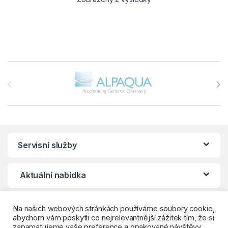
Brands Carousel
Servisní služby
Aktuální nabídka
Klientské centrum
Na našich webových stránkách používáme soubory cookie,
abychom vám poskytli co nejrelevantnější zážitek tím, že si
zapamatujeme vaše preference a opakované návštěvy.