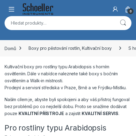
Skip to navigation
Skip to content
Open
0
Hledat:
Domů
Boxy pro pěstování rostlin, Kultivační boxy
S h
Kultivační boxy pro rostliny typu Arabidopsis s horním
osvětlením. Dále v nabídce naleznete také boxy s bočním
osvětlením a Walk-in místnosti.
Prodejní a servisní střediska v Praze, Brně a ve Frýdku-Místku.
Naším cílem je, abyste byli spokojeni a aby váš přístroj fungoval
bez problémů po co nejdelší dobu. Proto se snažíme dodávat
pouze
KVALITNÍ PŘÍSTROJE
a zajistit
KVALITNÍ SERVIS
.
Pro rostliny typu Arabidopsis