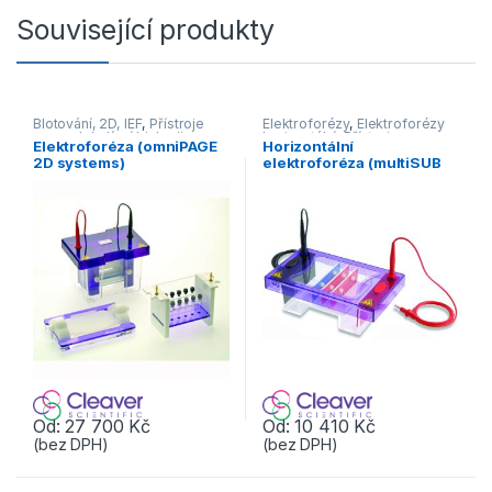
Související produkty
Blotování, 2D, IEF
,
Přístroje
Elektroforézy
,
Elektroforézy
pro molekulární biologii
horizontální
,
Přístroje pro
Elektroforéza (omniPAGE
Horizontální
molekulární biologii
2D systems)
elektroforéza (multiSUB
midi)
Od:
27 700
Kč
Od:
10 410
Kč
(bez DPH)
(bez DPH)
Tento produkt má více variant. Možnosti lze vybrat na stránce p
Tento produkt má více variant. 