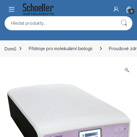
Skip to navigation
Skip to content
Open
0
Hledat:
Domů
Přístroje pro molekulární biologii
Proudové zdr