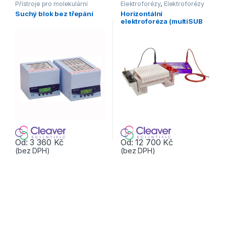
Přístroje pro molekulární
Elektroforézy
,
Elektroforézy
biologii
,
Termobloky
horizontální
,
Přístroje pro
Suchý blok bez třepání
Horizontální
molekulární biologii
elektroforéza (multiSUB
midi96)
Od:
3 360
Kč
Od:
12 700
Kč
(bez DPH)
(bez DPH)
Tento produkt má více variant. Možnosti lze vybrat na stránce p
Tento produkt má více variant. 