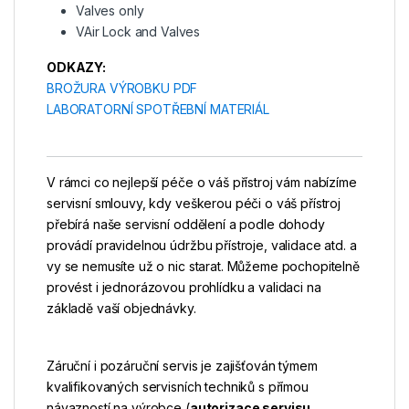
Valves only
VAir Lock and Valves
ODKAZY:
BROŽURA VÝROBKU PDF
LABORATORNÍ SPOTŘEBNÍ MATERIÁL
V rámci co nejlepší péče o váš přístroj vám nabízíme
servisní smlouvy, kdy veškerou péči o váš přístroj
přebírá naše servisní oddělení a podle dohody
provádí pravidelnou údržbu přístroje, validace atd. a
vy se nemusíte už o nic starat. Můžeme pochopitelně
provést i jednorázovou prohlídku a validaci na
základě vaší objednávky.
Záruční i pozáruční servis je zajišťován týmem
kvalifikovaných servisních techniků s přímou
návazností na výrobce (
autorizace servisu,