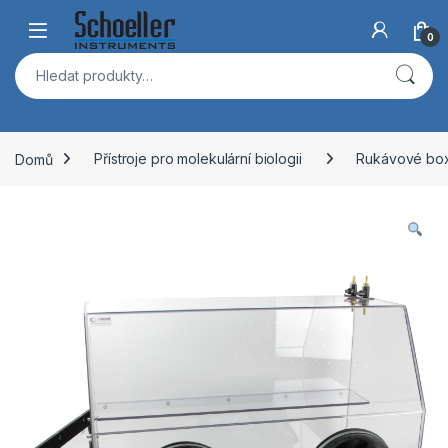
Skip to navigation
Skip to content
Open
0
Hledat:
Domů
Přístroje pro molekulární biologii
Rukávové bo