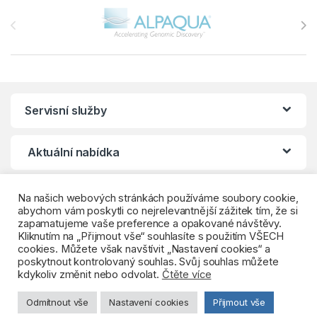
Brands Carousel
Servisní služby
Aktuální nabídka
Klientské centrum
Na našich webových stránkách používáme soubory cookie,
abychom vám poskytli co nejrelevantnější zážitek tím, že si
zapamatujeme vaše preference a opakované návštěvy.
Kliknutím na „Přijmout vše“ souhlasíte s použitím VŠECH
cookies. Můžete však navštívit „Nastavení cookies“ a
poskytnout kontrolovaný souhlas. Svůj souhlas můžete
kdykoliv změnit nebo odvolat.
Čtěte více
Máte otázky? Zavolejte nám:
Odmítnout vše
Nastavení cookies
Přijmout vše
+420 261 009 111