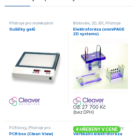
Přístroje pro molekulární
Blotování, 2D, IEF
,
Přístroje
biologii
,
Sušičky gelů
pro molekulární biologii
Sušičky gelů
Elektroforéza (omniPAGE
2D systems)
Od:
27 700
Kč
(bez DPH)
Tento produkt má více variant. 
PCR boxy
,
Přístroje pro
Elektroforézy
,
Elektroforézy
4 HŘEBENY V CENĚ
molekulární biologii
vertikální
,
Přístroje pro
PCR box (Clean View)
Vertikální elektroforéza
molekulární biologii