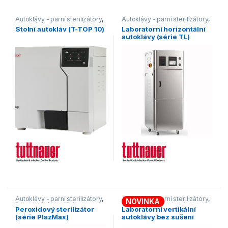
Autoklávy - parní sterilizátory
,
Autoklávy - parní sterilizátory
,
Autoklávy zdravotnické
Autoklávy laboratorní
,
Stolní autokláv (T-TOP 10)
Laboratorní horizontální
Horizontální
autoklávy (série TL)
Autoklávy - parní sterilizátory
,
Autoklávy - parní sterilizátory
,
NOVINKA
Peroxidové sterilizátory
Autoklávy laboratorní
,
Peroxidový sterilizátor
Laboratorní vertikální
Vertikální
(série PlazMax)
autoklávy bez sušení
(série TLV-S)