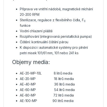
Příprava ve vnitřní nádobě, magnetické míchání
20-200 RPM
Sterilizace, regulace z flexibilního čidla, F
0
funkce
Vodní chlazení pláště
Rozplňování (integrovaná peristaltická pumpa)
Čištění: kontinuální čištění párou
K dispozici i automatické systémy pro plnění
petri misek 101/61 mm, 101 nebo 241 ks
Objemy media:
AE-20-MP-10L 8 litrů media
AE-20-MP 18 litrů media
AE-40-MP 36 litrů media
AE-60-MP 54 litrů media
AE-80-MP 72 litrů media
AE-100-MP 90 litrů media