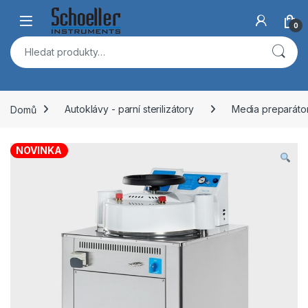
Skip to navigation
Skip to content
Open
0
Hledat:
Domů
Autoklávy - parní sterilizátory
Media preparáto
NOVINKA