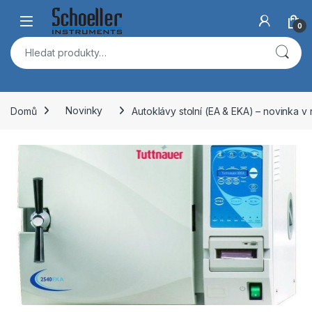
Skip to navigation
Skip to content
Open
0
Hledat:
Domů
Novinky
Autoklávy stolní (EA & EKA) – novinka v