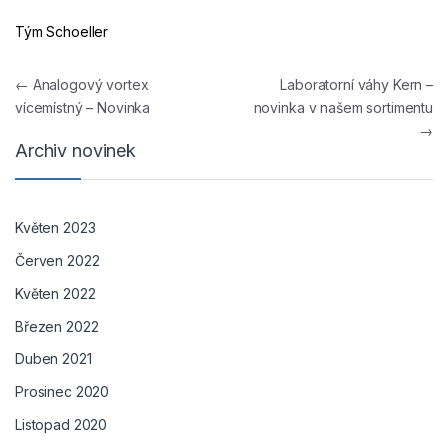
Tým Schoeller
Navigace pro příspěvek
←
Analogový vortex
Laboratorní váhy Kern –
vícemístný – Novinka
novinka v našem sortimentu
→
Archiv novinek
Květen 2023
Červen 2022
Květen 2022
Březen 2022
Duben 2021
Prosinec 2020
Listopad 2020