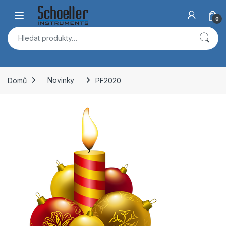
Skip to navigation
Skip to content
Open
0
Hledat:
Domů
Novinky
PF2020